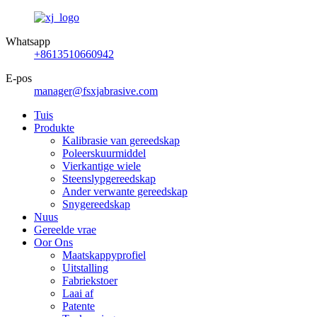
Whatsapp
+8613510660942
E-pos
manager@fsxjabrasive.com
Tuis
Produkte
Kalibrasie van gereedskap
Poleerskuurmiddel
Vierkantige wiele
Steenslypgereedskap
Ander verwante gereedskap
Snygereedskap
Nuus
Gereelde vrae
Oor Ons
Maatskappyprofiel
Uitstalling
Fabriekstoer
Laai af
Patente