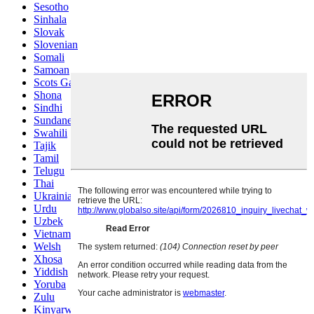
Sesotho
Sinhala
Slovak
Slovenian
Somali
Samoan
Scots Gaelic
Shona
Sindhi
Sundanese
Swahili
Tajik
Tamil
Telugu
Thai
Ukrainian
Urdu
Uzbek
Vietnamese
Welsh
Xhosa
Yiddish
Yoruba
Zulu
Kinyarwanda