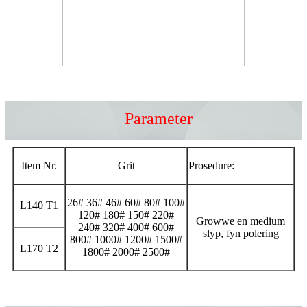
Parameter
Item Nr.
Grit
Prosedure:
26# 36# 46# 60# 80# 100#
L140 T1
120# 180# 150# 220#
Growwe en medium
240# 320# 400# 600#
slyp, fyn polering
800# 1000# 1200# 1500#
L170 T2
1800# 2000# 2500#