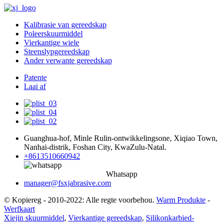
Kalibrasie van gereedskap
Poleerskuurmiddel
Vierkantige wiele
Steenslypgereedskap
Ander verwante gereedskap
Patente
Laai af
Guanghua-hof, Minle Rulin-ontwikkelingsone, Xiqiao Town,
Nanhai-distrik, Foshan City, KwaZulu-Natal.
+8613510660942
Whatsapp
manager@fsxjabrasive.com
© Kopiereg - 2010-2022: Alle regte voorbehou.
Warm Produkte
-
Werfkaart
Xiejin skuurmiddel
,
Vierkantige gereedskap
,
Silikonkarbied-