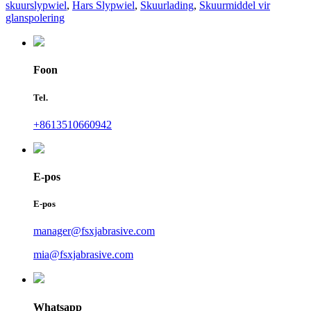
skuurslypwiel
,
Hars Slypwiel
,
Skuurlading
,
Skuurmiddel vir
glanspolering
Foon
Tel.
+8613510660942
E-pos
E-pos
manager@fsxjabrasive.com
mia@fsxjabrasive.com
Whatsapp