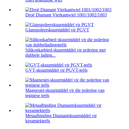
Droë Diamant Vierkantwiel 1001/1002/1003
Glanspoleerskuurmiddel vir PGVT
Silikonkarbied-skuurmiddel vir polering met
dubbele lading...
GVT-skuurmiddel vir PGVT-teëls
Magnesiet-skuurmiddel vir die polering van
tegniese teëls
Metaalbinding Diamantskuurmiddel vir
keramiekteëls