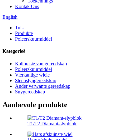
Toekennings
Kontak Ons
English
Tuis
Produkte
Poleerskuurmiddel
Kategorieë
Kalibrasie van gereedskap
Poleerskuurmiddel
Vierkantige wiele
Steenslypgereedskap
Ander verwante gereedskap
Snygereedskap
Aanbevole produkte
T1/T2 Diamant-slypblok
Hars afskuinste wiel