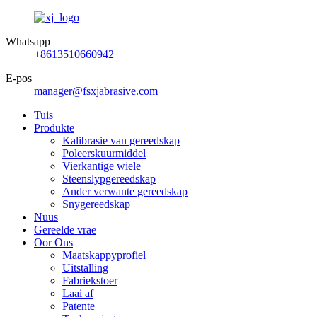
Whatsapp
+8613510660942
E-pos
manager@fsxjabrasive.com
Tuis
Produkte
Kalibrasie van gereedskap
Poleerskuurmiddel
Vierkantige wiele
Steenslypgereedskap
Ander verwante gereedskap
Snygereedskap
Nuus
Gereelde vrae
Oor Ons
Maatskappyprofiel
Uitstalling
Fabriekstoer
Laai af
Patente