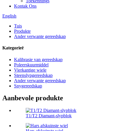
Toekennings
Kontak Ons
English
Tuis
Produkte
Ander verwante gereedskap
Kategorieë
Kalibrasie van gereedskap
Poleerskuurmiddel
Vierkantige wiele
Steenslypgereedskap
Ander verwante gereedskap
Snygereedskap
Aanbevole produkte
T1/T2 Diamant-slypblok
Hars afskuinste wiel