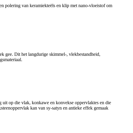
en polering van keramiekteëls en klip met nano-vloeistof om
fek gee. Dit het langdurige skimmel-, vlekbestandheid,
gsmateriaal.
g uit op die vlak, konkawe en konvekse oppervlaktes en die
aksteenoppervlak kan van sy-satyn en antieke effek gemaak