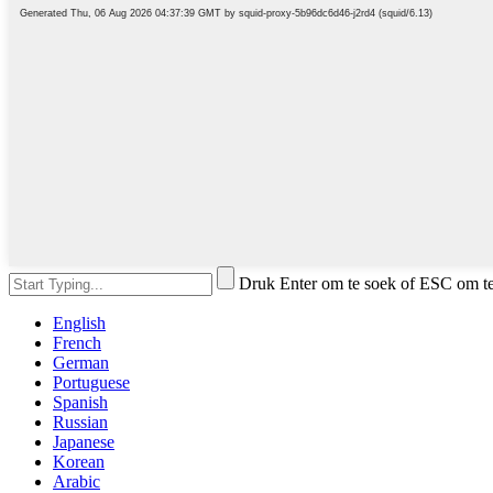
Druk Enter om te soek of ESC om te 
English
French
German
Portuguese
Spanish
Russian
Japanese
Korean
Arabic