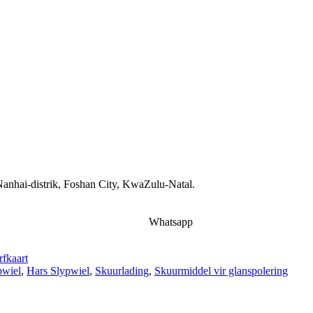
anhai-distrik, Foshan City, KwaZulu-Natal.
Whatsapp
fkaart
pwiel
,
Hars Slypwiel
,
Skuurlading
,
Skuurmiddel vir glanspolering