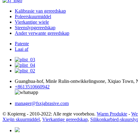
Kalibrasie van gereedskap
Poleerskuurmiddel
Vierkantige wiele
Steenslypgereedskap
Ander verwante gereedskap
Patente
Laai af
Guanghua-hof, Minle Rulin-ontwikkelingsone, Xiqiao Town, N
+8613510660942
manager@fsxjabrasive.com
© Kopiereg - 2010-2022: Alle regte voorbehou.
Warm Produkte
-
Wer
Xiejin skuurmiddel
,
Vierkantige gereedskap
,
Silikonkarbied-skuursly