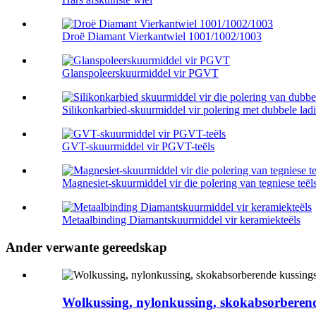
Droë Diamant Vierkantwiel 1001/1002/1003
Glanspoleerskuurmiddel vir PGVT
Silikonkarbied-skuurmiddel vir polering met dubbele ladi
GVT-skuurmiddel vir PGVT-teëls
Magnesiet-skuurmiddel vir die polering van tegniese teël
Metaalbinding Diamantskuurmiddel vir keramiekteëls
Ander verwante gereedskap
Wolkussing, nylonkussing, skokabsorberend