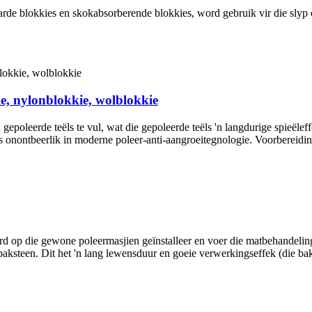
rde blokkies en skokabsorberende blokkies, word gebruik vir die slyp 
e, nylonblokkie, wolblokkie
epoleerde teëls te vul, wat die gepoleerde teëls 'n langdurige spieëlef
 is onontbeerlik in moderne poleer-anti-aangroeitegnologie. Voorbereidin
rd op die gewone poleermasjien geïnstalleer en voer die matbehandelin
baksteen. Dit het 'n lang lewensduur en goeie verwerkingseffek (die b