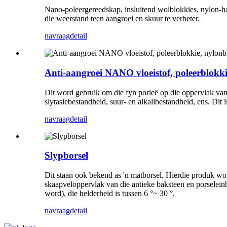
Nano-poleergereedskap, insluitend wolblokkies, nylon-ha
die weerstand teen aangroei en skuur te verbeter.
navraag
detail
Anti-aangroei NANO vloeistof, poleerblokki
Dit word gebruik om die fyn porieë op die oppervlak van g
slytasiebestandheid, suur- en alkalibestandheid, ens. Dit
navraag
detail
Slypborsel
Dit staan ook bekend as 'n matborsel. Hierdie produk wo
skaapveloppervlak van die antieke baksteen en porselein
word), die helderheid is tussen 6 °~ 30 °.
navraag
detail