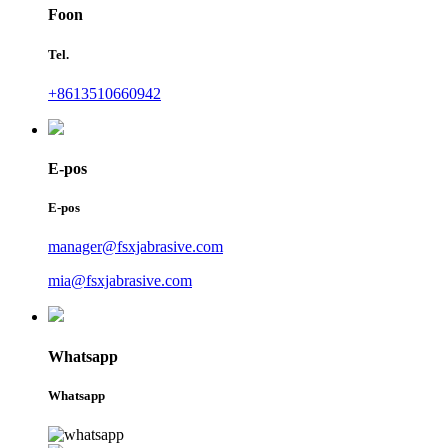
Foon
Tel.
+8613510660942
E-pos
E-pos
manager@fsxjabrasive.com
mia@fsxjabrasive.com
Whatsapp
Whatsapp