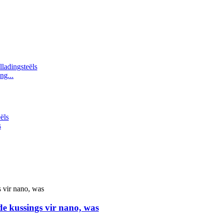
ng...
s
e kussings vir nano, was