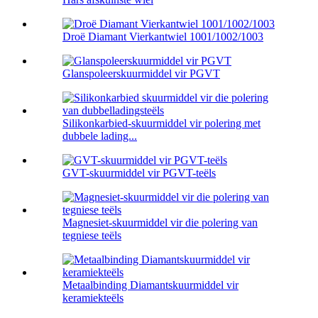
Droë Diamant Vierkantwiel 1001/1002/1003
Glanspoleerskuurmiddel vir PGVT
Silikonkarbied-skuurmiddel vir polering met
dubbele lading...
GVT-skuurmiddel vir PGVT-teëls
Magnesiet-skuurmiddel vir die polering van
tegniese teëls
Metaalbinding Diamantskuurmiddel vir
keramiekteëls