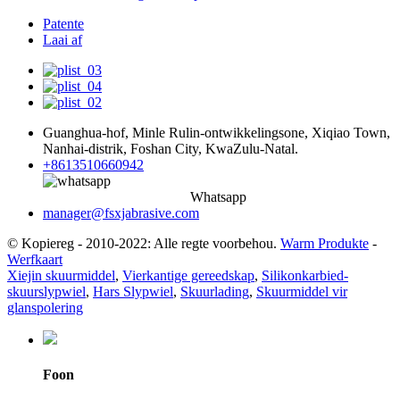
Patente
Laai af
Guanghua-hof, Minle Rulin-ontwikkelingsone, Xiqiao Town,
Nanhai-distrik, Foshan City, KwaZulu-Natal.
+8613510660942
Whatsapp
manager@fsxjabrasive.com
© Kopiereg - 2010-2022: Alle regte voorbehou.
Warm Produkte
-
Werfkaart
Xiejin skuurmiddel
,
Vierkantige gereedskap
,
Silikonkarbied-
skuurslypwiel
,
Hars Slypwiel
,
Skuurlading
,
Skuurmiddel vir
glanspolering
Foon