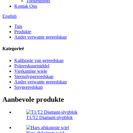
Toekennings
Kontak Ons
English
Tuis
Produkte
Ander verwante gereedskap
Kategorieë
Kalibrasie van gereedskap
Poleerskuurmiddel
Vierkantige wiele
Steenslypgereedskap
Ander verwante gereedskap
Snygereedskap
Aanbevole produkte
T1/T2 Diamant-slypblok
Hars afskuinste wiel