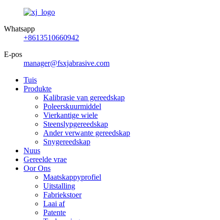
Whatsapp
+8613510660942
E-pos
manager@fsxjabrasive.com
Tuis
Produkte
Kalibrasie van gereedskap
Poleerskuurmiddel
Vierkantige wiele
Steenslypgereedskap
Ander verwante gereedskap
Snygereedskap
Nuus
Gereelde vrae
Oor Ons
Maatskappyprofiel
Uitstalling
Fabriekstoer
Laai af
Patente